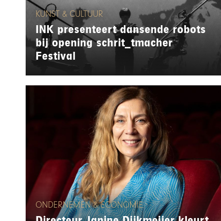
KUNST & CULTUUR
INK presenteert dansende robots
bij opening schrit_tmacher
Festival
ONDERNEMEN & ECONOMIE
Directeur Janine Dijkmeijer kleurt