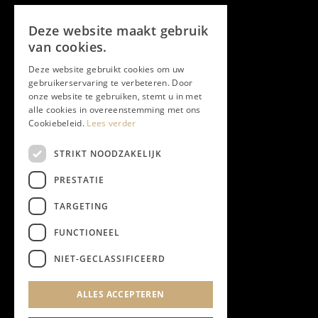
Volg ons
Deze website maakt gebruik
Facebook
van cookies.
Deze website gebruikt cookies om uw
Twitter
gebruikerservaring te verbeteren. Door
onze website te gebruiken, stemt u in met
Instagram
alle cookies in overeenstemming met ons
Cookiebeleid.
Lees verder
LinkedIn
STRIKT NOODZAKELIJK
PRESTATIE
YouTube
TARGETING
FUNCTIONEEL
NIEUWSBRIEF
NIET-GECLASSIFICEERD
Algemene Voorwaarden
ALLES ACCEPTEREN
Privacyverklaring