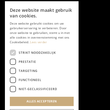
Volg ons
Deze website maakt gebruik
Facebook
van cookies.
Deze website gebruikt cookies om uw
Twitter
gebruikerservaring te verbeteren. Door
onze website te gebruiken, stemt u in met
Instagram
alle cookies in overeenstemming met ons
Cookiebeleid.
Lees verder
LinkedIn
STRIKT NOODZAKELIJK
PRESTATIE
YouTube
TARGETING
FUNCTIONEEL
NIEUWSBRIEF
NIET-GECLASSIFICEERD
Algemene Voorwaarden
ALLES ACCEPTEREN
Privacyverklaring