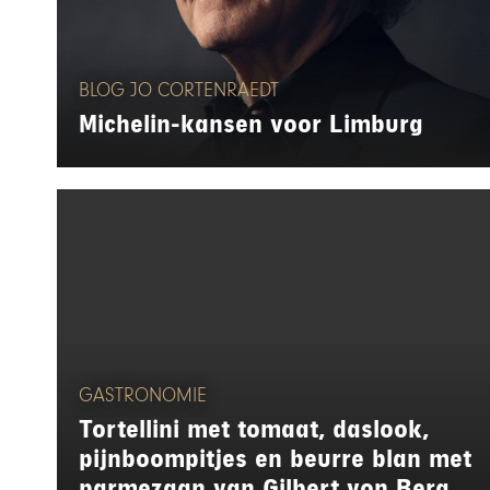
BLOG JO CORTENRAEDT
Michelin-kansen voor Limburg
GASTRONOMIE
Tortellini met tomaat, daslook,
pijnboompitjes en beurre blan met
parmezaan van Gilbert von Berg