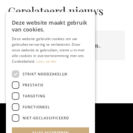
Gerelateerd nieuws
Deze website maakt gebruik
van cookies.
Deze website gebruikt cookies om uw
Geen resultaten gevonden..
gebruikerservaring te verbeteren. Door
onze website te gebruiken, stemt u in met
alle cookies in overeenstemming met ons
Cookiebeleid.
Lees verder
STRIKT NOODZAKELIJK
PRESTATIE
TARGETING
FUNCTIONEEL
NIET-GECLASSIFICEERD
ALLES ACCEPTEREN