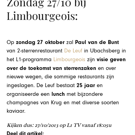
Zondag 27/10 bij
Limbourgeois:
zondag 27 oktober
Paul van de Bunt
Op
zal
van 2-sterrenrestaurant
De Leuf
in Ubachsberg in
visie geven
het L1-programma
Limbourgeois
zijn
over de toekomst van sterrenzaken
en over
nieuwe wegen, die sommige restaurants zijn
25 jaar
ingeslagen. De Leuf bestaat
en
lunch
organiseerde een
met bijzondere
champagnes van Krug en met diverse soorten
kaviaar.
Kijken dus: 27/10/2013 op L1 TV vanaf 18:05u
Deel dit artikel: