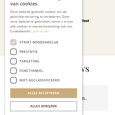
van cookies.
Deze website gebruikt cookies om uw
CHAPEAU TV
gebruikerservaring te verbeteren. Door
Noorbeek Foodfest
onze website te gebruiken, stemt u in met
alle cookies in overeenstemming met ons
Cookiebeleid.
Lees verder
STRIKT NOODZAKELIJK
Bekijk alle artikelen
PRESTATIE
TARGETING
Gerelateerd nieuws
FUNCTIONEEL
NIET-GECLASSIFICEERD
ALLES ACCEPTEREN
Geen resultaten gevonden..
ALLES AFWIJZEN