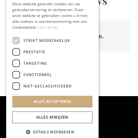
Gerelateerd nieuws
Deze website gebruikt cookies om uw
gebruikerservaring te verbeteren. Door
onze website te gebruiken, stemt u in met
alle cookies in overeenstemming met ons
Cookiebeleid.
Lees verder
Geen resultaten gevonden..
STRIKT NOODZAKELIJK
PRESTATIE
TARGETING
FUNCTIONEEL
NIET-GECLASSIFICEERD
ALLES ACCEPTEREN
ALLES AFWIJZEN
DETAILS WEERGEVEN