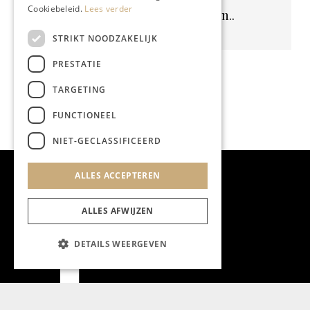
Cookiebeleid.
Lees verder
Geen resultaten gevonden..
STRIKT NOODZAKELIJK
PRESTATIE
TARGETING
FUNCTIONEEL
NIET-GECLASSIFICEERD
ALLES ACCEPTEREN
ALLES AFWIJZEN
DETAILS WEERGEVEN