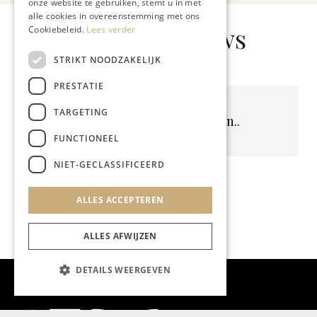
onze website te gebruiken, stemt u in met
alle cookies in overeenstemming met ons
Gerelateerd nieuws
Cookiebeleid.
Lees verder
STRIKT NOODZAKELIJK
PRESTATIE
TARGETING
Geen resultaten gevonden..
FUNCTIONEEL
NIET-GECLASSIFICEERD
ALLES ACCEPTEREN
ALLES AFWIJZEN
DETAILS WEERGEVEN