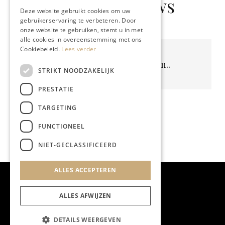
Gerelateerd nieuws
Deze website gebruikt cookies om uw
gebruikerservaring te verbeteren. Door
onze website te gebruiken, stemt u in met
alle cookies in overeenstemming met ons
Cookiebeleid.
Lees verder
Geen resultaten gevonden..
STRIKT NOODZAKELIJK
PRESTATIE
TARGETING
FUNCTIONEEL
NIET-GECLASSIFICEERD
ALLES ACCEPTEREN
ALLES AFWIJZEN
DETAILS WEERGEVEN