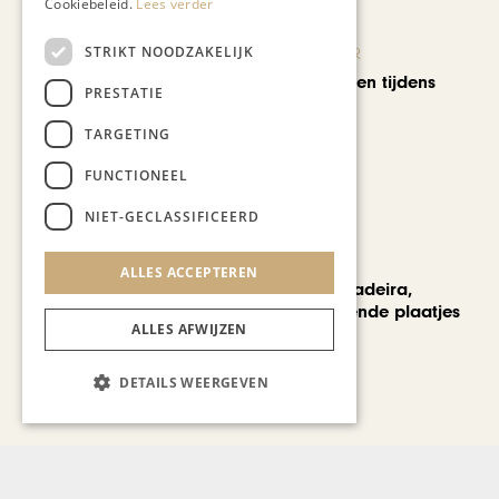
Cookiebeleid.
Lees verder
STRIKT NOODZAKELIJK
KUNST & CULTUUR
Wereldse beelden tijdens
PRESTATIE
Cultura Nova
TARGETING
FUNCTIONEEL
NIET-GECLASSIFICEERD
REIZEN
ALLES ACCEPTEREN
Een week op Madeira,
voorbij de bekende plaatjes
ALLES AFWIJZEN
DETAILS WEERGEVEN
Bekijk alle artikelen