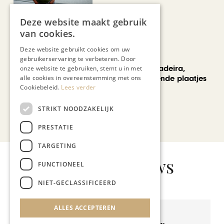
Deze website maakt gebruik
van cookies.
Deze website gebruikt cookies om uw
REIZEN
gebruikerservaring te verbeteren. Door
Een week op Madeira,
onze website te gebruiken, stemt u in met
alle cookies in overeenstemming met ons
voorbij de bekende plaatjes
Cookiebeleid.
Lees verder
STRIKT NOODZAKELIJK
Bekijk alle artikelen
PRESTATIE
TARGETING
Gerelateerd nieuws
FUNCTIONEEL
NIET-GECLASSIFICEERD
ALLES ACCEPTEREN