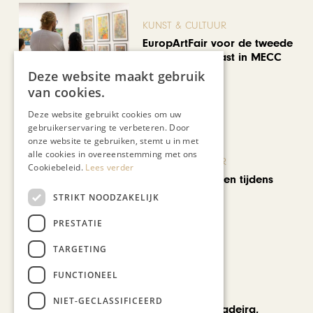
KUNST & CULTUUR
EuropArtFair voor de tweede
keer op rij te gast in MECC
Maastricht
Deze website maakt gebruik
van cookies.
Deze website gebruikt cookies om uw
gebruikerservaring te verbeteren. Door
onze website te gebruiken, stemt u in met
alle cookies in overeenstemming met ons
KUNST & CULTUUR
Cookiebeleid.
Lees verder
Wereldse beelden tijdens
Cultura Nova
STRIKT NOODZAKELIJK
PRESTATIE
TARGETING
FUNCTIONEEL
REIZEN
NIET-GECLASSIFICEERD
Een week op Madeira,