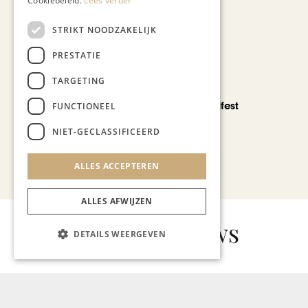
Cookiebeleid.
Lees verder
STRIKT NOODZAKELIJK
PRESTATIE
TARGETING
CHAPEAU TV
Noorbeek Foodfest
FUNCTIONEEL
NIET-GECLASSIFICEERD
ALLES ACCEPTEREN
Bekijk alle artikelen
ALLES AFWIJZEN
Gerelateerd nieuws
DETAILS WEERGEVEN