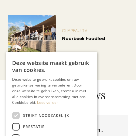
CHAPEAU TV
Noorbeek Foodfest
Deze website maakt gebruik
Bekijk alle artikelen
van cookies.
Deze website gebruikt cookies om uw
gebruikerservaring te verbeteren. Door
Gerelateerd nieuws
onze website te gebruiken, stemt u in met
alle cookies in overeenstemming met ons
Cookiebeleid.
Lees verder
STRIKT NOODZAKELIJK
PRESTATIE
Geen resultaten gevonden..