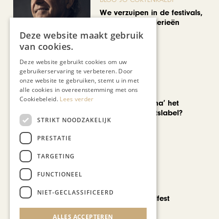
We verzuipen in de festivals,
feesten en braderieën
Deze website maakt gebruik
van cookies.
Deze website gebruikt cookies om uw
gebruikerservaring te verbeteren. Door
onze website te gebruiken, stemt u in met
alle cookies in overeenstemming met ons
AUTOMOTIVE
Cookiebeleid.
Lees verder
Is ‘Made in China’ het
nieuwe kwaliteitslabel?
STRIKT NOODZAKELIJK
PRESTATIE
TARGETING
FUNCTIONEEL
CHAPEAU TV
NIET-GECLASSIFICEERD
Noorbeek Foodfest
ALLES ACCEPTEREN