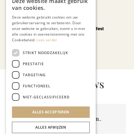
Deze website maakt gebruik
van cookies.
Deze website gebruikt cookies om uw
CHAPEAU TV
gebruikerservaring te verbeteren. Door
Noorbeek Foodfest
onze website te gebruiken, stemt u in met
alle cookies in overeenstemming met ons
Cookiebeleid.
Lees verder
STRIKT NOODZAKELIJK
Bekijk alle artikelen
PRESTATIE
TARGETING
Gerelateerd nieuws
FUNCTIONEEL
NIET-GECLASSIFICEERD
ALLES ACCEPTEREN
Geen resultaten gevonden..
ALLES AFWIJZEN