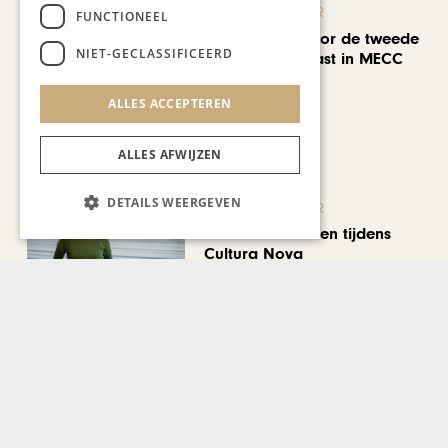
KUNST & CULTUUR
FUNCTIONEEL
EuropArtFair voor de tweede
NIET-GECLASSIFICEERD
keer op rij te gast in MECC
Maastricht
ALLES ACCEPTEREN
ALLES AFWIJZEN
DETAILS WEERGEVEN
KUNST & CULTUUR
Wereldse beelden tijdens
Cultura Nova
REIZEN
Een week op Madeira,
voorbij de bekende plaatjes