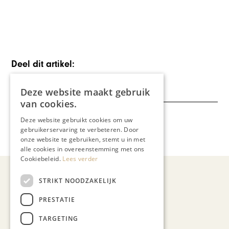
Deel dit artikel:
Deze website maakt gebruik
van cookies.
Deze website gebruikt cookies om uw
Meer artikelen over:
gebruikerservaring te verbeteren. Door
Geen onderdeel van een categorie
onze website te gebruiken, stemt u in met
alle cookies in overeenstemming met ons
Cookiebeleid.
Lees verder
STRIKT NOODZAKELIJK
Recent nieuws
PRESTATIE
TARGETING