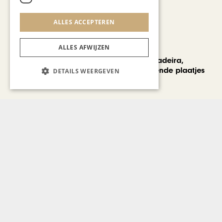
ALLES ACCEPTEREN
ALLES AFWIJZEN
REIZEN
Een week op Madeira,
voorbij de bekende plaatjes
DETAILS WEERGEVEN
Bekijk alle artikelen
Gerelateerd nieuws
Geen resultaten gevonden..