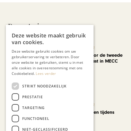
Recent nieuws
Deze website maakt gebruik
van cookies.
KUNST & CULTUUR
Deze website gebruikt cookies om uw
EuropArtFair voor de tweede
gebruikerservaring te verbeteren. Door
keer op rij te gast in MECC
onze website te gebruiken, stemt u in met
Maastricht
alle cookies in overeenstemming met ons
Cookiebeleid.
Lees verder
STRIKT NOODZAKELIJK
PRESTATIE
KUNST & CULTUUR
TARGETING
Wereldse beelden tijdens
Cultura Nova
FUNCTIONEEL
NIET-GECLASSIFICEERD