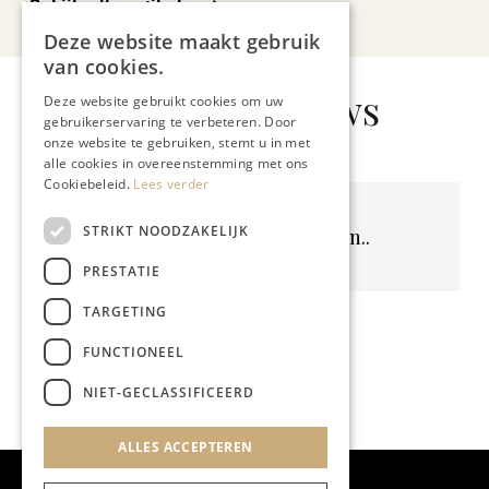
Bekijk alle artikelen
Deze website maakt gebruik
van cookies.
Gerelateerd nieuws
Deze website gebruikt cookies om uw
gebruikerservaring te verbeteren. Door
onze website te gebruiken, stemt u in met
alle cookies in overeenstemming met ons
Cookiebeleid.
Lees verder
STRIKT NOODZAKELIJK
Geen resultaten gevonden..
PRESTATIE
TARGETING
FUNCTIONEEL
NIET-GECLASSIFICEERD
ALLES ACCEPTEREN