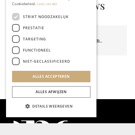
Gerelateerd nieuws
Cookiebeleid.
Lees verder
STRIKT NOODZAKELIJK
PRESTATIE
TARGETING
Geen resultaten gevonden..
FUNCTIONEEL
NIET-GECLASSIFICEERD
ALLES ACCEPTEREN
ALLES AFWIJZEN
DETAILS WEERGEVEN