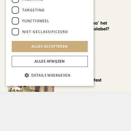
TARGETING
AUTOMOTIVE
FUNCTIONEEL
Is ‘Made in China’ het
nieuwe kwaliteitslabel?
NIET-GECLASSIFICEERD
ALLES ACCEPTEREN
ALLES AFWIJZEN
CHAPEAU TV
DETAILS WEERGEVEN
Noorbeek Foodfest
Bekijk alle artikelen