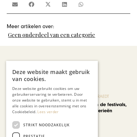
Meer artikelen over:
Geen onderdeel van een categorie
Recent nieuws
Deze website maakt gebruik
van cookies.
Deze website gebruikt cookies om uw
gebruikerservaring te verbeteren. Door
BLOG JO CORTENRAEDT
onze website te gebruiken, stemt u in met
We verzuipen in de festivals,
alle cookies in overeenstemming met ons
feesten en braderieën
Cookiebeleid.
Lees verder
STRIKT NOODZAKELIJK
PRESTATIE