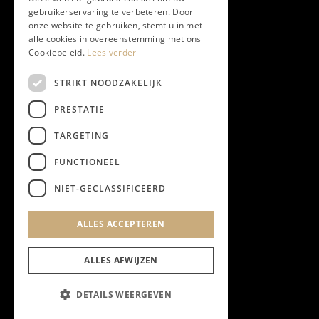
gebruikerservaring te verbeteren. Door
onze website te gebruiken, stemt u in met
Instagram
alle cookies in overeenstemming met ons
Cookiebeleid.
Lees verder
LinkedIn
STRIKT NOODZAKELIJK
PRESTATIE
YouTube
TARGETING
FUNCTIONEEL
NIEUWSBRIEF
NIET-GECLASSIFICEERD
Algemene Voorwaarden
ALLES ACCEPTEREN
Privacyverklaring
Cookieverklaring
ALLES AFWIJZEN
DETAILS WEERGEVEN
@2023 Chapeau Magazine