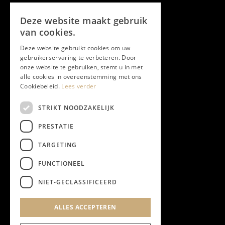
Volg ons
Deze website maakt gebruik
Facebook
van cookies.
Deze website gebruikt cookies om uw
Twitter
gebruikerservaring te verbeteren. Door
onze website te gebruiken, stemt u in met
Instagram
alle cookies in overeenstemming met ons
Cookiebeleid.
Lees verder
LinkedIn
STRIKT NOODZAKELIJK
PRESTATIE
YouTube
TARGETING
FUNCTIONEEL
NIEUWSBRIEF
NIET-GECLASSIFICEERD
Algemene Voorwaarden
ALLES ACCEPTEREN
Privacyverklaring