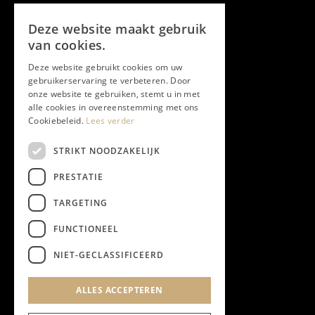
Volg ons
Deze website maakt gebruik
Facebook
van cookies.
Deze website gebruikt cookies om uw
Twitter
gebruikerservaring te verbeteren. Door
onze website te gebruiken, stemt u in met
Instagram
alle cookies in overeenstemming met ons
Cookiebeleid.
Lees verder
LinkedIn
STRIKT NOODZAKELIJK
PRESTATIE
YouTube
TARGETING
FUNCTIONEEL
NIEUWSBRIEF
NIET-GECLASSIFICEERD
Algemene Voorwaarden
ALLES ACCEPTEREN
Privacyverklaring