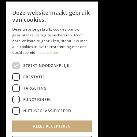
Volg ons
Deze website maakt gebruik
Facebook
van cookies.
Deze website gebruikt cookies om uw
Twitter
gebruikerservaring te verbeteren. Door
onze website te gebruiken, stemt u in met
Instagram
alle cookies in overeenstemming met ons
Cookiebeleid.
Lees verder
LinkedIn
STRIKT NOODZAKELIJK
PRESTATIE
YouTube
TARGETING
FUNCTIONEEL
NIEUWSBRIEF
NIET-GECLASSIFICEERD
Algemene Voorwaarden
ALLES ACCEPTEREN
Privacyverklaring