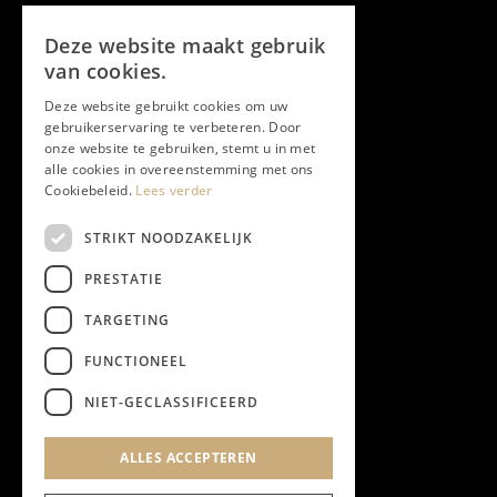
Volg ons
Deze website maakt gebruik
Facebook
van cookies.
Deze website gebruikt cookies om uw
Twitter
gebruikerservaring te verbeteren. Door
onze website te gebruiken, stemt u in met
Instagram
alle cookies in overeenstemming met ons
Cookiebeleid.
Lees verder
LinkedIn
STRIKT NOODZAKELIJK
PRESTATIE
YouTube
TARGETING
FUNCTIONEEL
NIEUWSBRIEF
NIET-GECLASSIFICEERD
Algemene Voorwaarden
ALLES ACCEPTEREN
Privacyverklaring