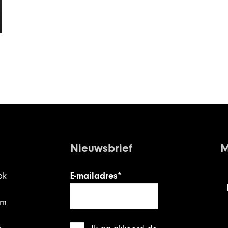
Nieuwsbrief
M
ok
E-mailadres*
am