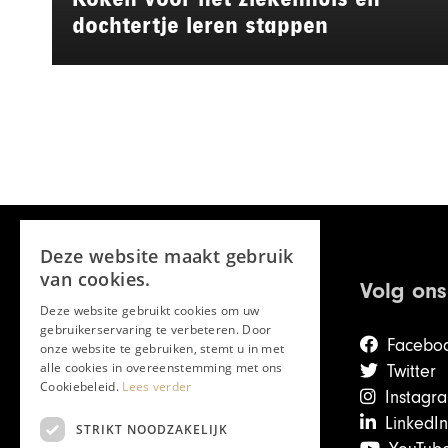
dochtertje leren stappen
Deze website maakt gebruik
van cookies.
Volg ons
Deze website gebruikt cookies om uw
gebruikerservaring te verbeteren. Door
Facebo
onze website te gebruiken, stemt u in met
alle cookies in overeenstemming met ons
Twitter
Cookiebeleid.
Lees verder
Instagr
LinkedIn
STRIKT NOODZAKELIJK