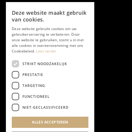
Volg ons
Deze website maakt gebruik
Facebook
van cookies.
Deze website gebruikt cookies om uw
Twitter
gebruikerservaring te verbeteren. Door
onze website te gebruiken, stemt u in met
Instagram
alle cookies in overeenstemming met ons
Cookiebeleid.
Lees verder
LinkedIn
STRIKT NOODZAKELIJK
PRESTATIE
YouTube
TARGETING
FUNCTIONEEL
NIEUWSBRIEF
NIET-GECLASSIFICEERD
Algemene Voorwaarden
ALLES ACCEPTEREN
Privacyverklaring