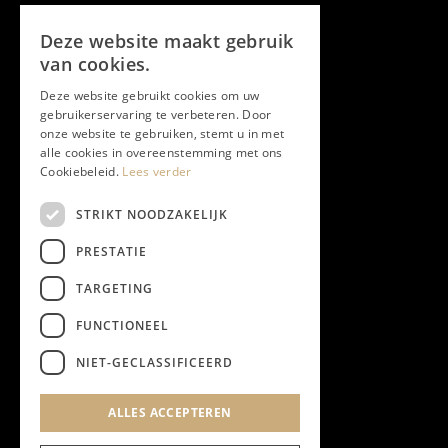
Volg ons
Deze website maakt gebruik
Facebook
van cookies.
Deze website gebruikt cookies om uw
Twitter
gebruikerservaring te verbeteren. Door
onze website te gebruiken, stemt u in met
Instagram
alle cookies in overeenstemming met ons
Cookiebeleid.
Lees verder
LinkedIn
STRIKT NOODZAKELIJK
PRESTATIE
YouTube
TARGETING
FUNCTIONEEL
NIEUWSBRIEF
NIET-GECLASSIFICEERD
Algemene Voorwaarden
ALLES ACCEPTEREN
Privacyverklaring