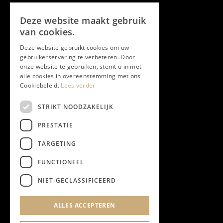
Volg ons
Deze website maakt gebruik
Facebook
van cookies.
Deze website gebruikt cookies om uw
Twitter
gebruikerservaring te verbeteren. Door
onze website te gebruiken, stemt u in met
Instagram
alle cookies in overeenstemming met ons
Cookiebeleid.
Lees verder
LinkedIn
STRIKT NOODZAKELIJK
PRESTATIE
YouTube
TARGETING
FUNCTIONEEL
NIEUWSBRIEF
NIET-GECLASSIFICEERD
Algemene Voorwaarden
ALLES ACCEPTEREN
Privacyverklaring