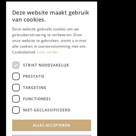
Volg ons
Deze website maakt gebruik
Facebook
van cookies.
Deze website gebruikt cookies om uw
Twitter
gebruikerservaring te verbeteren. Door
onze website te gebruiken, stemt u in met
Instagram
alle cookies in overeenstemming met ons
Cookiebeleid.
Lees verder
LinkedIn
STRIKT NOODZAKELIJK
PRESTATIE
YouTube
TARGETING
FUNCTIONEEL
NIEUWSBRIEF
NIET-GECLASSIFICEERD
Algemene Voorwaarden
ALLES ACCEPTEREN
Privacyverklaring