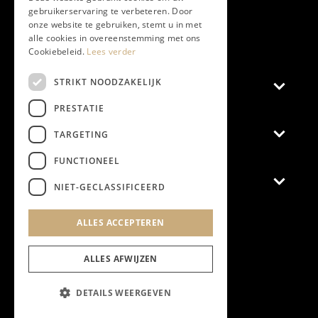
gebruikerservaring te verbeteren. Door
onze website te gebruiken, stemt u in met
Aanmelden nieuwsbrief
alle cookies in overeenstemming met ons
Cookiebeleid.
Lees verder
STRIKT NOODZAKELIJK
Magazine
PRESTATIE
Adverteren
TARGETING
FUNCTIONEEL
Algemeen
NIET-GECLASSIFICEERD
Algemene Voorwaarden
ALLES ACCEPTEREN
Privacyverklaring
Cookieverklaring
ALLES AFWIJZEN
DETAILS WEERGEVEN
@2024 Chapeau Magazine