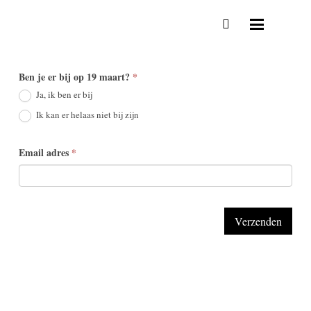
TEFAF
Ben je er bij op 19 maart?
*
ontvangst
Ja, ik ben er bij
2026
Ik kan er helaas niet bij zijn
Email adres
*
Verzenden