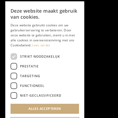
Volg ons
Deze website maakt gebruik
Facebook
van cookies.
Deze website gebruikt cookies om uw
Twitter
gebruikerservaring te verbeteren. Door
onze website te gebruiken, stemt u in met
Instagram
alle cookies in overeenstemming met ons
Cookiebeleid.
Lees verder
LinkedIn
STRIKT NOODZAKELIJK
PRESTATIE
YouTube
TARGETING
FUNCTIONEEL
NIEUWSBRIEF
NIET-GECLASSIFICEERD
Algemene Voorwaarden
ALLES ACCEPTEREN
Privacyverklaring