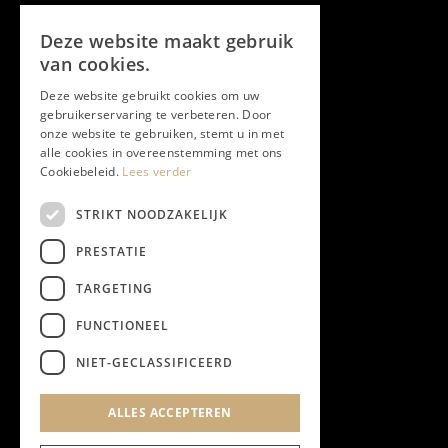
Volg ons
Deze website maakt gebruik
Facebook
van cookies.
Deze website gebruikt cookies om uw
Twitter
gebruikerservaring te verbeteren. Door
onze website te gebruiken, stemt u in met
Instagram
alle cookies in overeenstemming met ons
Cookiebeleid.
Lees verder
LinkedIn
STRIKT NOODZAKELIJK
PRESTATIE
YouTube
TARGETING
FUNCTIONEEL
NIEUWSBRIEF
NIET-GECLASSIFICEERD
Algemene Voorwaarden
ALLES ACCEPTEREN
Privacyverklaring