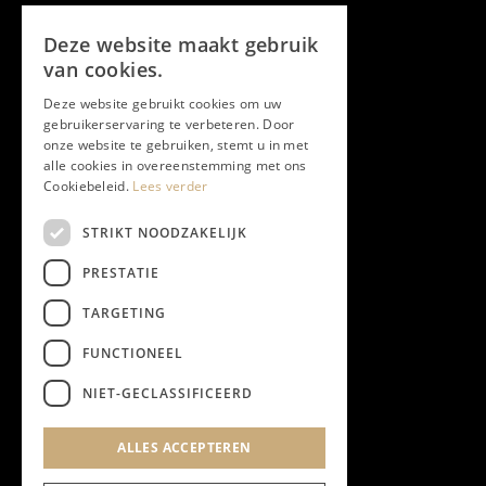
Volg ons
Deze website maakt gebruik
Facebook
van cookies.
Deze website gebruikt cookies om uw
Twitter
gebruikerservaring te verbeteren. Door
onze website te gebruiken, stemt u in met
Instagram
alle cookies in overeenstemming met ons
Cookiebeleid.
Lees verder
LinkedIn
STRIKT NOODZAKELIJK
PRESTATIE
YouTube
TARGETING
FUNCTIONEEL
NIEUWSBRIEF
NIET-GECLASSIFICEERD
Algemene Voorwaarden
ALLES ACCEPTEREN
Privacyverklaring