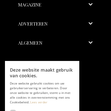
MAGAZINE
ADVERTEREN
ALGEMEEN
Volg ons
Deze website maakt gebruik
Facebook
van cookies.
Deze website gebruikt cookies om uw
Twitter
gebruikerservaring te verbeteren. Door
onze website te gebruiken, stemt u in met
Instagram
alle cookies in overeenstemming met ons
Cookiebeleid.
Lees verder
LinkedIn