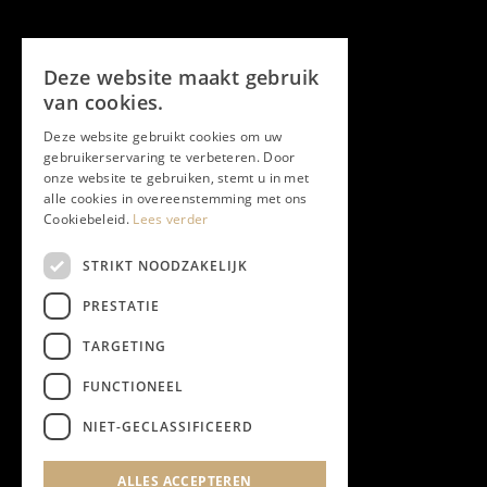
Volg ons
Deze website maakt gebruik
Facebook
van cookies.
Deze website gebruikt cookies om uw
Twitter
gebruikerservaring te verbeteren. Door
onze website te gebruiken, stemt u in met
Instagram
alle cookies in overeenstemming met ons
Cookiebeleid.
Lees verder
LinkedIn
STRIKT NOODZAKELIJK
PRESTATIE
YouTube
TARGETING
FUNCTIONEEL
NIEUWSBRIEF
NIET-GECLASSIFICEERD
Algemene Voorwaarden
ALLES ACCEPTEREN