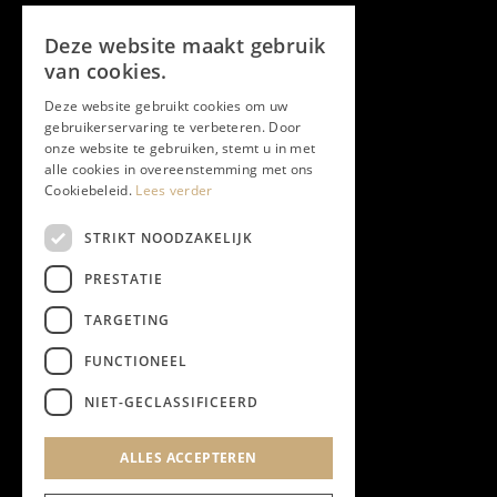
Volg ons
Deze website maakt gebruik
Facebook
van cookies.
Deze website gebruikt cookies om uw
Twitter
gebruikerservaring te verbeteren. Door
onze website te gebruiken, stemt u in met
Instagram
alle cookies in overeenstemming met ons
Cookiebeleid.
Lees verder
LinkedIn
STRIKT NOODZAKELIJK
PRESTATIE
YouTube
TARGETING
FUNCTIONEEL
NIEUWSBRIEF
NIET-GECLASSIFICEERD
Algemene Voorwaarden
ALLES ACCEPTEREN
Privacyverklaring