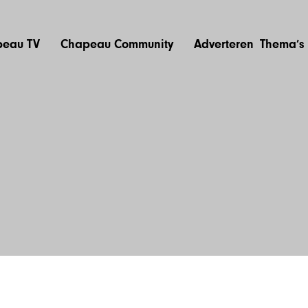
eau TV
Chapeau Community
Adverteren
Thema’s