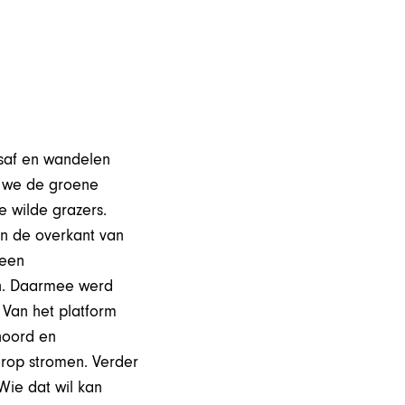
saf en wandelen
n we de groene
 wilde grazers.
an de overkant van
 een
en. Daarmee werd
 Van het platform
noord en
erop stromen. Verder
Wie dat wil kan