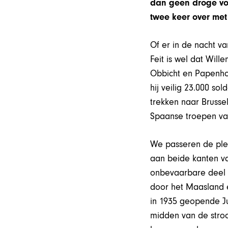
dan geen droge vo
twee keer over met
Of er in de nacht v
Feit is wel dat Wil
Obbicht en Papenhov
hij veilig 23.000 so
trekken naar Brussel
Spaanse troepen van
We passeren de plek
aan beide kanten v
onbevaarbare deel v
door het Maasland 
in 1935 geopende Ju
midden van de stroo