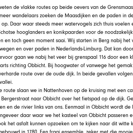
s weten de vlakke routes op beide oevers van de Grensmaa
 meer wandelaars zoeken de Maasdijken en de paden in de
 op. Daar waar steeds meer watervogels zich thuis voelen
Schotse hooglanders en konikpaarden voor de noodzakelijk
n en toch geen moment saai. Wij starten in Berg nabij het v
wegen en over paden in Nederlands-Limburg. Dat kan door
arvoor gaan we nabij het veer bij grenspaal 116 door een 
rts richting Obbicht. Bij hoogwater of vanwege het gema
verharde route over de oude dijk. In beide gevallen volge
allei.
 route slaan we in Nattenhoven op de kruising met een ca
 Bergerstraat naar Obbicht over het fietspad op de dijk. Ge
en en de rivier links van ons. Eenmaal in Obbicht wordt de
ongeveer daar waar we het kasteel van Obbicht passeren 
ok het asfalt kunnen opzoeken om te kijken naar dit witte k
 gebouwd in 1780. Een fraai ensemble, zeker met die mooie