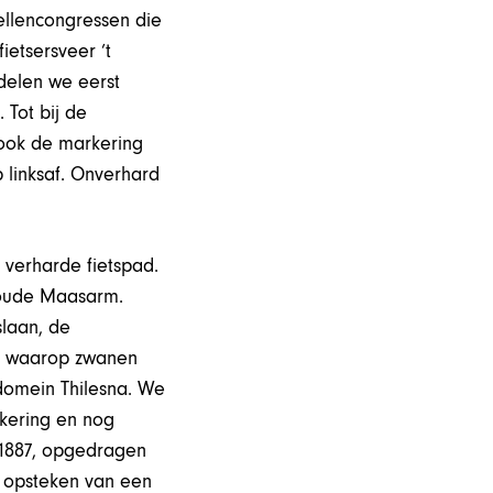
ellencongressen die
etsersveer ’t
delen we eerst
 Tot bij de
ook de markering
 linksaf. Onverhard
e verharde fietspad.
n oude Maasarm.
laan, de
rm waarop zwanen
domein Thilesna. We
kering en nog
t 1887, opgedragen
 opsteken van een