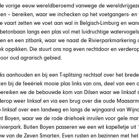
n de vorige eeuw wereldberoemd vanwege de wereldvrijgez
n – bereiken, waar we inchecken op het voetgangers- en fi
e vaart zetten we voet aan wal in Belgisch-Limburg en wan
betonbaan langs een plas vol met luidruchtige watervogels.
en en een zitbank, waar we naast de Rivierparkmarkering 
k oppikken. Die stuurt ons nog even rechtdoor en verderop
oor oud agrarisch gebied.
links aanhouden en bij een T-splitsing rechtsaf over het bred
ken bij de feeëriek mooie plas links van ons, deel van ee
ereiken we de bebouwde kom van Dilsen waar we linksaf s
erderop weer linksaf en via een brug over die oude Maasa
linksaf over een landweg en langs de wijngaard van Wijn
t Boyen, waar we de rode driehoek inruilen voor gele mar
Rivierpark. Buiten Boyen passeren we een wit kapelletje ui
uw van de Zeven Smarten. Even rusten en bezinnen met het