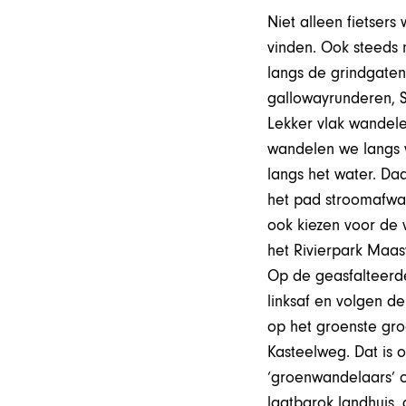
Niet alleen fietser
vinden. Ook steeds
langs de grindgaten
gallowayrunderen, 
Lekker vlak wandele
wandelen we langs 
langs het water. Da
het pad stroomafwaa
ook kiezen voor de 
het Rivierpark Maasv
Op de geasfalteerde
linksaf en volgen de
op het groenste gro
Kasteelweg. Dat is 
‘groenwandelaars’ o
laatbarok landhuis,