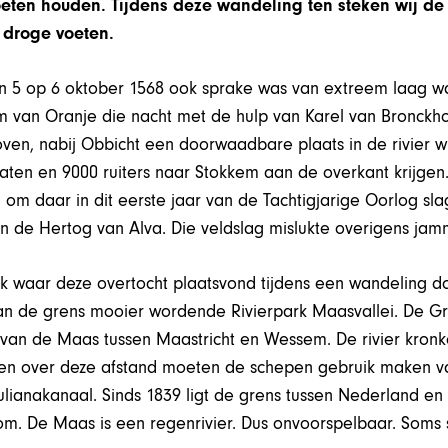
eten houden. Tijdens deze wandeling ten steken wij de
 droge voeten.
an 5 op 6 oktober 1568 ook sprake was van extreem laag wa
lem van Oranje die nacht met de hulp van Karel van Bronckho
en, nabij Obbicht een doorwaadbare plaats in de rivier wi
ldaten en 9000 ruiters naar Stokkem aan de overkant krijgen
 om daar in dit eerste jaar van de Tachtigjarige Oorlog sl
 de Hertog van Alva. Die veldslag mislukte overigens jamm
 waar deze overtocht plaatsvond tijdens een wandeling do
an de grens mooier wordende Rivierpark Maasvallei. De Gr
an de Maas tussen Maastricht en Wessem. De rivier kronke
en over deze afstand moeten de schepen gebruik maken v
lianakanaal. Sinds 1839 ligt de grens tussen Nederland en 
m. De Maas is een regenrivier. Dus onvoorspelbaar. Soms 