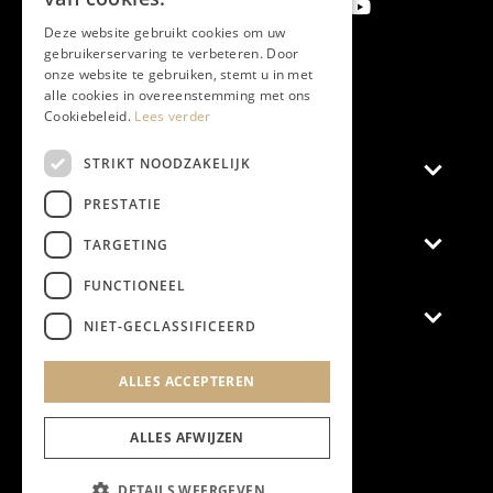
Deze website gebruikt cookies om uw
gebruikerservaring te verbeteren. Door
onze website te gebruiken, stemt u in met
Aanmelden nieuwsbrief
alle cookies in overeenstemming met ons
Cookiebeleid.
Lees verder
STRIKT NOODZAKELIJK
Magazine
PRESTATIE
Adverteren
TARGETING
FUNCTIONEEL
Algemeen
NIET-GECLASSIFICEERD
Algemene Voorwaarden
ALLES ACCEPTEREN
Privacyverklaring
Cookieverklaring
ALLES AFWIJZEN
DETAILS WEERGEVEN
@2024 Chapeau Magazine