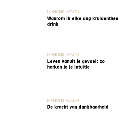
MANONS HEALTH
Waarom ik elke dag kruidenthee
drink
MANONS HEALTH
Leven vanuit je gevoel: zo
herken je je intuïtie
MANONS HEALTH
De kracht van dankbaarheid