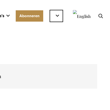
’s
Abonneren
n