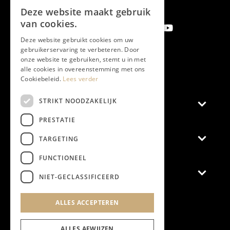
Deze website maakt gebruik
van cookies.
Deze website gebruikt cookies om uw
gebruikerservaring te verbeteren. Door
onze website te gebruiken, stemt u in met
Subscribe newsletter
alle cookies in overeenstemming met ons
Cookiebeleid.
Lees verder
STRIKT NOODZAKELIJK
Magazine
PRESTATIE
Advertise
TARGETING
FUNCTIONEEL
General
NIET-GECLASSIFICEERD
General terms and conditions
ALLES ACCEPTEREN
Privacy Statement
Cookie Statement
ALLES AFWIJZEN