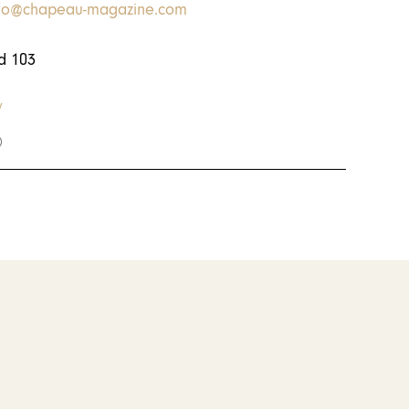
nfo@chapeau-magazine.com
nd 103
/