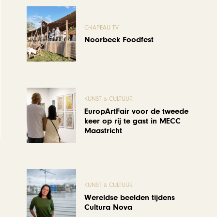
CHAPEAU TV
Noorbeek Foodfest
KUNST & CULTUUR
EuropArtFair voor de tweede
keer op rij te gast in MECC
Maastricht
KUNST & CULTUUR
Wereldse beelden tijdens
Cultura Nova