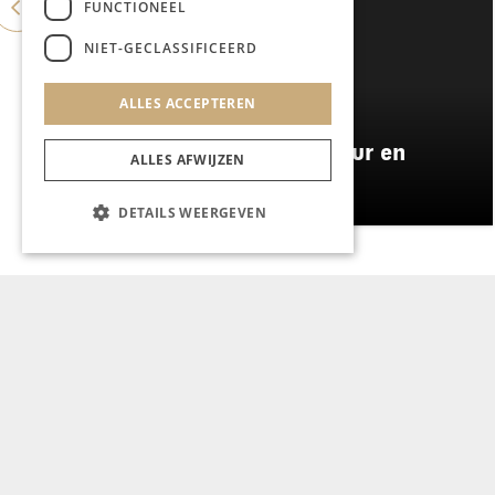
FUNCTIONEEL
NIET-GECLASSIFICEERD
ALLES ACCEPTEREN
WONEN & INTERIEUR
Wonen tussen stad, natuur en
ALLES AFWIJZEN
motorolie
DETAILS WEERGEVEN