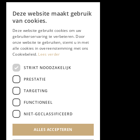
Volg ons
Deze website maakt gebruik
Facebook
van cookies.
Deze website gebruikt cookies om uw
Twitter
gebruikerservaring te verbeteren. Door
onze website te gebruiken, stemt u in met
Instagram
alle cookies in overeenstemming met ons
Cookiebeleid.
Lees verder
LinkedIn
STRIKT NOODZAKELIJK
PRESTATIE
YouTube
TARGETING
FUNCTIONEEL
NIEUWSBRIEF
NIET-GECLASSIFICEERD
Algemene Voorwaarden
ALLES ACCEPTEREN
Privacyverklaring