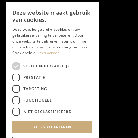
Volg ons
Deze website maakt gebruik
Facebook
van cookies.
Deze website gebruikt cookies om uw
Twitter
gebruikerservaring te verbeteren. Door
onze website te gebruiken, stemt u in met
Instagram
alle cookies in overeenstemming met ons
Cookiebeleid.
Lees verder
LinkedIn
STRIKT NOODZAKELIJK
PRESTATIE
YouTube
TARGETING
FUNCTIONEEL
NIEUWSBRIEF
NIET-GECLASSIFICEERD
Algemene Voorwaarden
ALLES ACCEPTEREN
Privacyverklaring