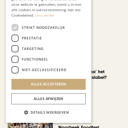
onze website te gebruiken, stemt u in met
alle cookies in overeenstemming met ons
Cookiebeleid.
Lees verder
STRIKT NOODZAKELIJK
Recent nieuws
PRESTATIE
TARGETING
FUNCTIONEEL
AUTOMOTIVE
NIET-GECLASSIFICEERD
Is ‘Made in China’ het
nieuwe kwaliteitslabel?
ALLES ACCEPTEREN
ALLES AFWIJZEN
DETAILS WEERGEVEN
CHAPEAU TV
Noorbeek Foodfest