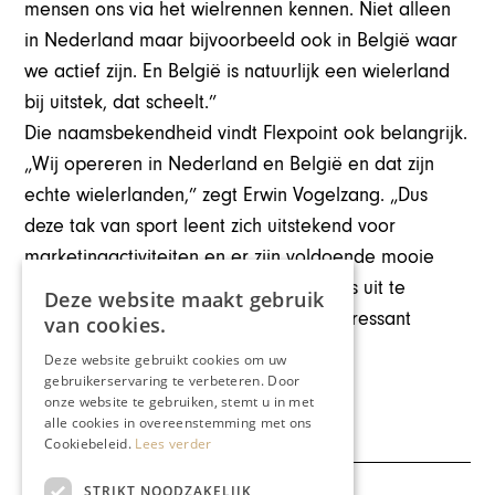
mensen ons via het wielrennen kennen. Niet alleen
in Nederland maar bijvoorbeeld ook in België waar
we actief zijn. En België is natuurlijk een wielerland
bij uitstek, dat scheelt.”
Die naamsbekendheid vindt Flexpoint ook belangrijk.
„Wij opereren in Nederland en België en dat zijn
echte wielerlanden,” zegt Erwin Vogelzang. „Dus
deze tak van sport leent zich uitstekend voor
marketingactiviteiten en er zijn voldoende mooie
gelegenheden om onze zakelijk relaties uit te
Deze website maakt gebruik
nodigen. Het wordt een druk maar interessant
van cookies.
seizoen.”
Deze website gebruikt cookies om uw
Deel dit artikel:
gebruikerservaring te verbeteren. Door
onze website te gebruiken, stemt u in met
alle cookies in overeenstemming met ons
Cookiebeleid.
Lees verder
STRIKT NOODZAKELIJK