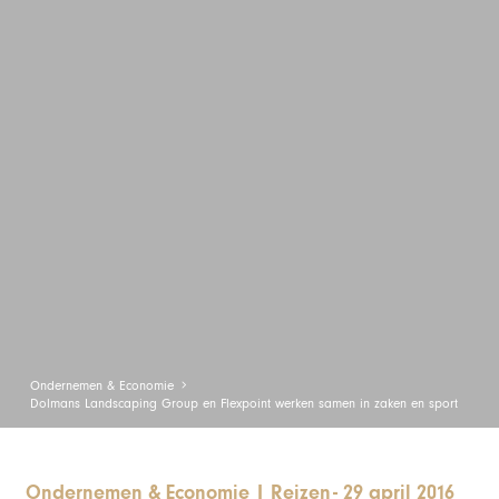
Ondernemen & Economie
Dolmans Landscaping Group en Flexpoint werken samen in zaken en sport
Ondernemen & Economie
|
Reizen
-
29 april 2016